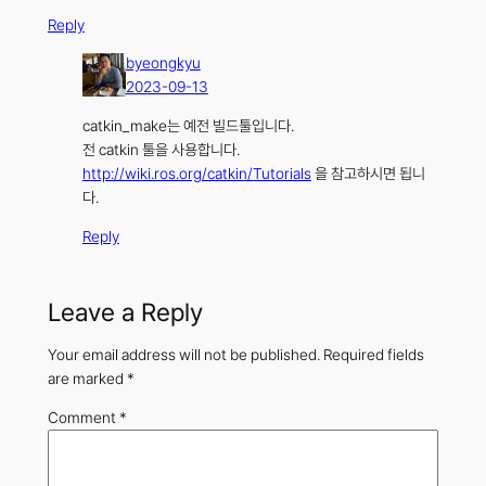
Reply
byeongkyu
2023-09-13
catkin_make는 예전 빌드툴입니다.
전 catkin 툴을 사용합니다.
http://wiki.ros.org/catkin/Tutorials
을 참고하시면 됩니
다.
Reply
Leave a Reply
Your email address will not be published.
Required fields
are marked
*
Comment
*