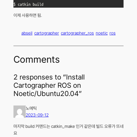
$ catkin build
이제 사용하면 됨.
abseil
cartographer
cartographer_ros
noetic
ros
Comments
2 responses to “Install
Cartographer ROS on
Noetic/Ubuntu20.04”
노에틱
2023-09-12
마지막 build 커맨드는 catkin_make 인거 같은데 빌드 오류가 뜨네
요