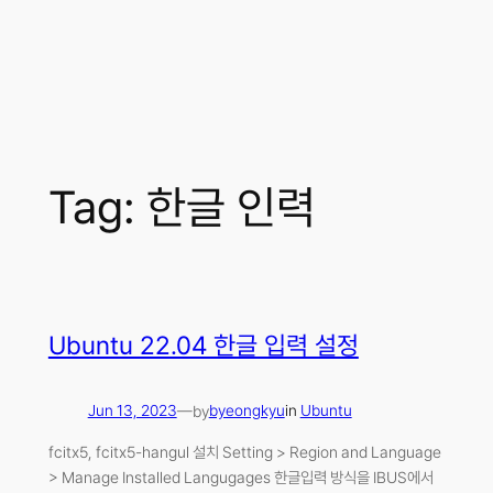
Tag:
한글 인력
Ubuntu 22.04 한글 입력 설정
by
Jun 13, 2023
—
byeongkyu
in
Ubuntu
fcitx5, fcitx5-hangul 설치 Setting > Region and Language
> Manage Installed Langugages 한글입력 방식을 IBUS에서