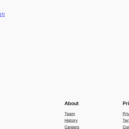
 설치
About
Pr
Team
Pri
History
Ter
Careers
Con