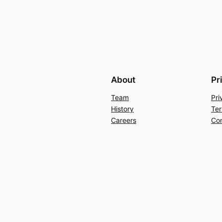
About
Pr
Team
Pri
History
Ter
Careers
Con